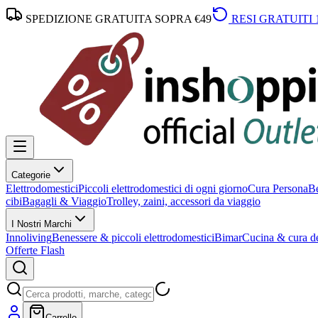
SPEDIZIONE GRATUITA SOPRA €49
RESI GRATUITI 
Categorie
Elettrodomestici
Piccoli elettrodomestici di ogni giorno
Cura Persona
Be
cibi
Bagagli & Viaggio
Trolley, zaini, accessori da viaggio
I Nostri Marchi
Innoliving
Benessere & piccoli elettrodomestici
Bimar
Cucina & cura de
Offerte Flash
Carrello