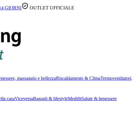
14 GIORNI
OUTLET UFFICIALE
nessere, massaggio e bellezza
Riscaldamento & Clima
Termoventilatori,
lla casa
Viceversa
Bagagli & lifestyle
Medifit
Salute & benessere