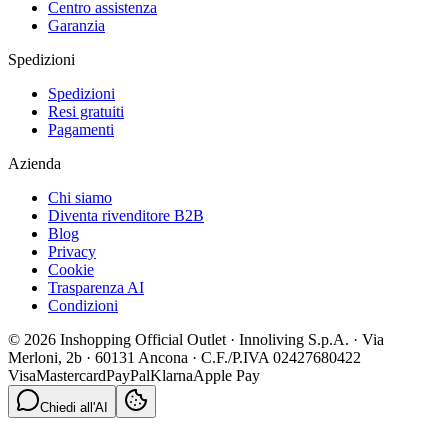
Centro assistenza
Garanzia
Spedizioni
Spedizioni
Resi gratuiti
Pagamenti
Azienda
Chi siamo
Diventa rivenditore B2B
Blog
Privacy
Cookie
Trasparenza AI
Condizioni
© 2026 Inshopping Official Outlet · Innoliving S.p.A. · Via
Merloni, 2b · 60131 Ancona · C.F./P.IVA 02427680422
Visa
Mastercard
PayPal
Klarna
Apple Pay
Chiedi all'AI