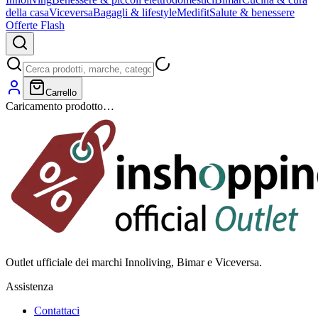
della casa
Viceversa
Bagagli & lifestyle
Medifit
Salute & benessere
Offerte Flash
Carrello
Caricamento prodotto…
Outlet ufficiale dei marchi Innoliving, Bimar e Viceversa.
Assistenza
Contattaci