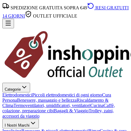
SPEDIZIONE GRATUITA SOPRA €49
RESI GRATUITI
14 GIORNI
OUTLET UFFICIALE
Categorie
Elettrodomestici
Piccoli elettrodomestici di ogni giorno
Cura
Persona
Benessere, massaggio e bellezza
Riscaldamento &
Clima
Termoventilatori, umidificatori, ventilatori
Cucina
Caffè,
colazione, preparazione cibi
Bagagli & Viaggio
Trolley, zaini,
accessori da viaggio
I Nostri Marchi
Innoliving
Benessere & piccoli elettrodomestici
Bimar
Cucina & cura