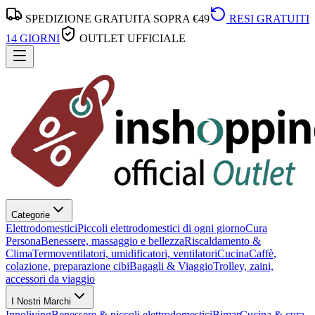
SPEDIZIONE GRATUITA SOPRA €49
RESI GRATUITI
14 GIORNI
OUTLET UFFICIALE
Categorie
Elettrodomestici
Piccoli elettrodomestici di ogni giorno
Cura
Persona
Benessere, massaggio e bellezza
Riscaldamento &
Clima
Termoventilatori, umidificatori, ventilatori
Cucina
Caffè,
colazione, preparazione cibi
Bagagli & Viaggio
Trolley, zaini,
accessori da viaggio
I Nostri Marchi
Innoliving
Benessere & piccoli elettrodomestici
Bimar
Cucina & cura