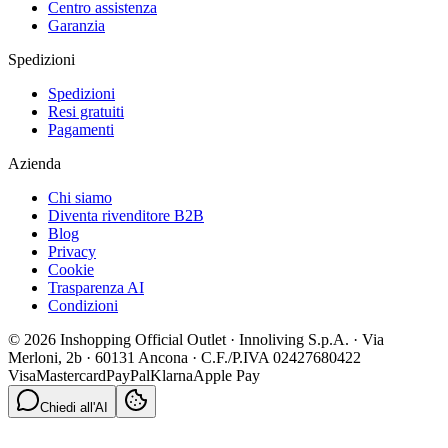
Centro assistenza
Garanzia
Spedizioni
Spedizioni
Resi gratuiti
Pagamenti
Azienda
Chi siamo
Diventa rivenditore B2B
Blog
Privacy
Cookie
Trasparenza AI
Condizioni
© 2026 Inshopping Official Outlet · Innoliving S.p.A. · Via
Merloni, 2b · 60131 Ancona · C.F./P.IVA 02427680422
Visa
Mastercard
PayPal
Klarna
Apple Pay
Chiedi all'AI