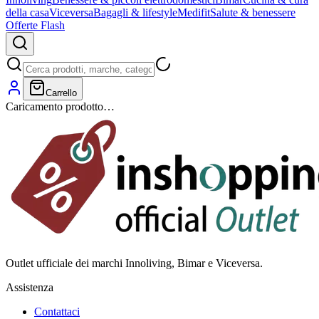
della casa
Viceversa
Bagagli & lifestyle
Medifit
Salute & benessere
Offerte Flash
Carrello
Caricamento prodotto…
Outlet ufficiale dei marchi Innoliving, Bimar e Viceversa.
Assistenza
Contattaci