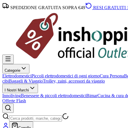
SPEDIZIONE GRATUITA SOPRA €49
RESI GRATUITI 
Categorie
Elettrodomestici
Piccoli elettrodomestici di ogni giorno
Cura Persona
Be
cibi
Bagagli & Viaggio
Trolley, zaini, accessori da viaggio
I Nostri Marchi
Innoliving
Benessere & piccoli elettrodomestici
Bimar
Cucina & cura de
Offerte Flash
Carrello