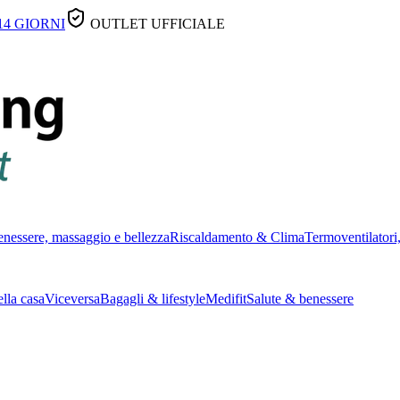
14 GIORNI
OUTLET UFFICIALE
nessere, massaggio e bellezza
Riscaldamento & Clima
Termoventilatori,
lla casa
Viceversa
Bagagli & lifestyle
Medifit
Salute & benessere