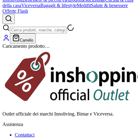
della casa
Viceversa
Bagagli & lifestyle
Medifit
Salute & benessere
Offerte Flash
Carrello
Caricamento prodotto…
Outlet ufficiale dei marchi Innoliving, Bimar e Viceversa.
Assistenza
Contattaci