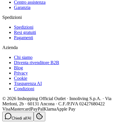
Centro assistenza
Garanzia
Spedizioni
Spedizioni
Resi gratuiti
Pagamenti
Azienda
Chi siamo
Diventa rivenditore B2B
Blog
Privacy
Cookie
Trasparenza AI
Condizioni
© 2026 Inshopping Official Outlet · Innoliving S.p.A. · Via
Merloni, 2b · 60131 Ancona · C.F./P.IVA 02427680422
Visa
Mastercard
PayPal
Klarna
Apple Pay
Chiedi all'AI