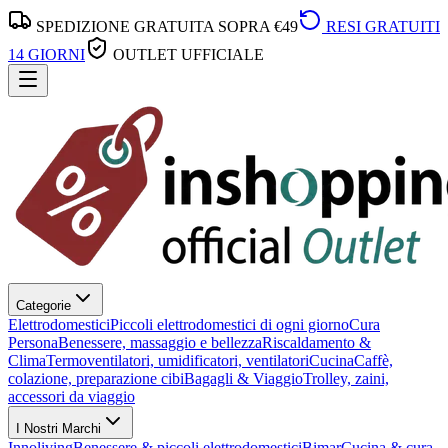
SPEDIZIONE GRATUITA SOPRA €49
RESI GRATUITI
14 GIORNI
OUTLET UFFICIALE
Categorie
Elettrodomestici
Piccoli elettrodomestici di ogni giorno
Cura
Persona
Benessere, massaggio e bellezza
Riscaldamento &
Clima
Termoventilatori, umidificatori, ventilatori
Cucina
Caffè,
colazione, preparazione cibi
Bagagli & Viaggio
Trolley, zaini,
accessori da viaggio
I Nostri Marchi
Innoliving
Benessere & piccoli elettrodomestici
Bimar
Cucina & cura