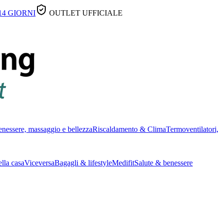
14 GIORNI
OUTLET UFFICIALE
nessere, massaggio e bellezza
Riscaldamento & Clima
Termoventilatori,
lla casa
Viceversa
Bagagli & lifestyle
Medifit
Salute & benessere