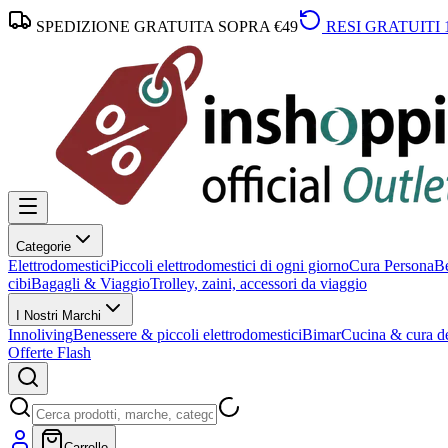
SPEDIZIONE GRATUITA SOPRA €49
RESI GRATUITI 
Categorie
Elettrodomestici
Piccoli elettrodomestici di ogni giorno
Cura Persona
Be
cibi
Bagagli & Viaggio
Trolley, zaini, accessori da viaggio
I Nostri Marchi
Innoliving
Benessere & piccoli elettrodomestici
Bimar
Cucina & cura de
Offerte Flash
Carrello