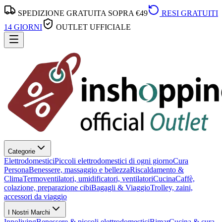
SPEDIZIONE GRATUITA SOPRA €49
RESI GRATUITI
14 GIORNI
OUTLET UFFICIALE
Categorie
Elettrodomestici
Piccoli elettrodomestici di ogni giorno
Cura
Persona
Benessere, massaggio e bellezza
Riscaldamento &
Clima
Termoventilatori, umidificatori, ventilatori
Cucina
Caffè,
colazione, preparazione cibi
Bagagli & Viaggio
Trolley, zaini,
accessori da viaggio
I Nostri Marchi
Innoliving
Benessere & piccoli elettrodomestici
Bimar
Cucina & cura