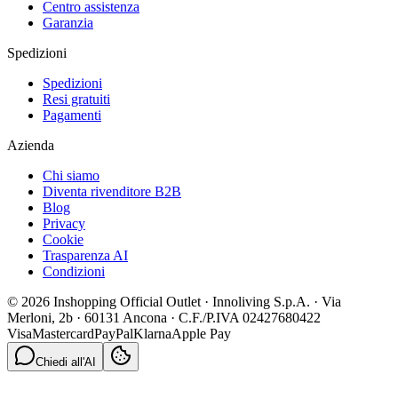
Centro assistenza
Garanzia
Spedizioni
Spedizioni
Resi gratuiti
Pagamenti
Azienda
Chi siamo
Diventa rivenditore B2B
Blog
Privacy
Cookie
Trasparenza AI
Condizioni
© 2026 Inshopping Official Outlet · Innoliving S.p.A. · Via
Merloni, 2b · 60131 Ancona · C.F./P.IVA 02427680422
Visa
Mastercard
PayPal
Klarna
Apple Pay
Chiedi all'AI