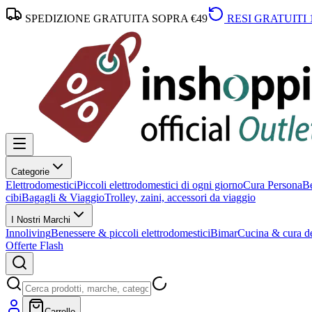
SPEDIZIONE GRATUITA SOPRA €49
RESI GRATUITI 
Categorie
Elettrodomestici
Piccoli elettrodomestici di ogni giorno
Cura Persona
Be
cibi
Bagagli & Viaggio
Trolley, zaini, accessori da viaggio
I Nostri Marchi
Innoliving
Benessere & piccoli elettrodomestici
Bimar
Cucina & cura de
Offerte Flash
Carrello