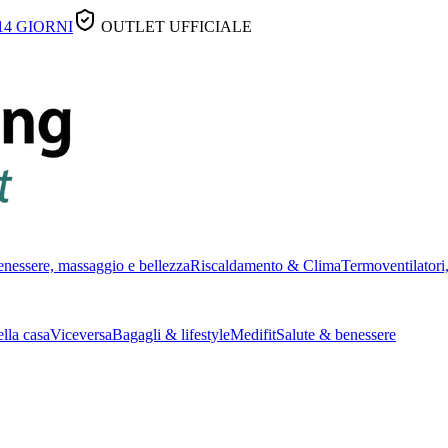
14 GIORNI
OUTLET UFFICIALE
nessere, massaggio e bellezza
Riscaldamento & Clima
Termoventilatori,
lla casa
Viceversa
Bagagli & lifestyle
Medifit
Salute & benessere