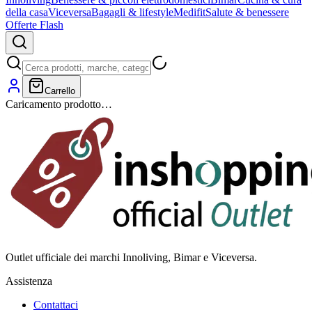
della casa
Viceversa
Bagagli & lifestyle
Medifit
Salute & benessere
Offerte Flash
Carrello
Caricamento prodotto…
Outlet ufficiale dei marchi Innoliving, Bimar e Viceversa.
Assistenza
Contattaci