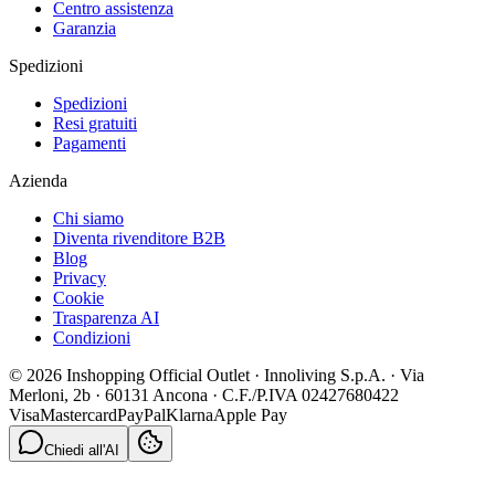
Centro assistenza
Garanzia
Spedizioni
Spedizioni
Resi gratuiti
Pagamenti
Azienda
Chi siamo
Diventa rivenditore B2B
Blog
Privacy
Cookie
Trasparenza AI
Condizioni
© 2026 Inshopping Official Outlet · Innoliving S.p.A. · Via
Merloni, 2b · 60131 Ancona · C.F./P.IVA 02427680422
Visa
Mastercard
PayPal
Klarna
Apple Pay
Chiedi all'AI