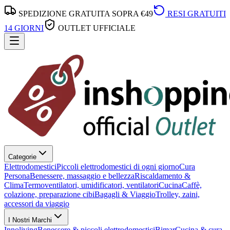
SPEDIZIONE GRATUITA SOPRA €49
RESI GRATUITI
14 GIORNI
OUTLET UFFICIALE
Categorie
Elettrodomestici
Piccoli elettrodomestici di ogni giorno
Cura
Persona
Benessere, massaggio e bellezza
Riscaldamento &
Clima
Termoventilatori, umidificatori, ventilatori
Cucina
Caffè,
colazione, preparazione cibi
Bagagli & Viaggio
Trolley, zaini,
accessori da viaggio
I Nostri Marchi
Innoliving
Benessere & piccoli elettrodomestici
Bimar
Cucina & cura