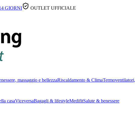
14 GIORNI
OUTLET UFFICIALE
nessere, massaggio e bellezza
Riscaldamento & Clima
Termoventilatori,
lla casa
Viceversa
Bagagli & lifestyle
Medifit
Salute & benessere