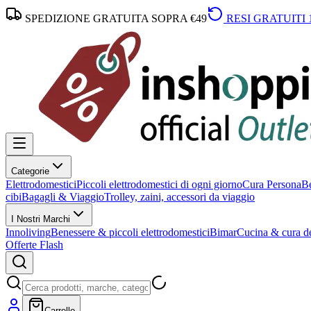
SPEDIZIONE GRATUITA SOPRA €49
RESI GRATUITI 
Categorie
Elettrodomestici
Piccoli elettrodomestici di ogni giorno
Cura Persona
Be
cibi
Bagagli & Viaggio
Trolley, zaini, accessori da viaggio
I Nostri Marchi
Innoliving
Benessere & piccoli elettrodomestici
Bimar
Cucina & cura de
Offerte Flash
Carrello