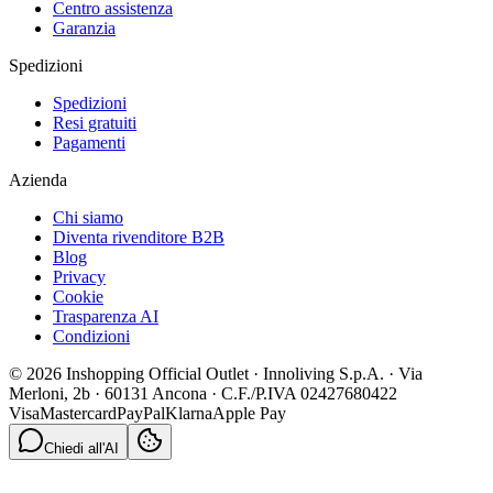
Centro assistenza
Garanzia
Spedizioni
Spedizioni
Resi gratuiti
Pagamenti
Azienda
Chi siamo
Diventa rivenditore B2B
Blog
Privacy
Cookie
Trasparenza AI
Condizioni
© 2026 Inshopping Official Outlet · Innoliving S.p.A. · Via
Merloni, 2b · 60131 Ancona · C.F./P.IVA 02427680422
Visa
Mastercard
PayPal
Klarna
Apple Pay
Chiedi all'AI