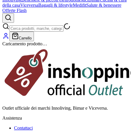
della casa
Viceversa
Bagagli & lifestyle
Medifit
Salute & benessere
Offerte Flash
Carrello
Caricamento prodotto…
Outlet ufficiale dei marchi Innoliving, Bimar e Viceversa.
Assistenza
Contattaci