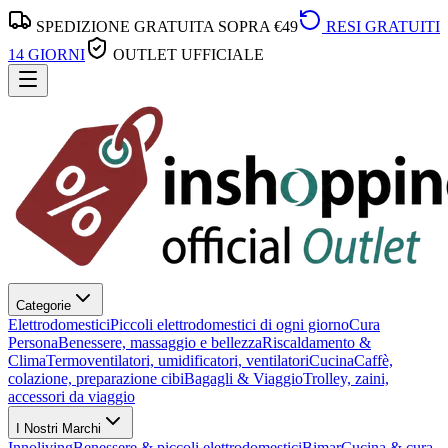
SPEDIZIONE GRATUITA SOPRA €49
RESI GRATUITI
14 GIORNI
OUTLET UFFICIALE
Categorie
Elettrodomestici
Piccoli elettrodomestici di ogni giorno
Cura
Persona
Benessere, massaggio e bellezza
Riscaldamento &
Clima
Termoventilatori, umidificatori, ventilatori
Cucina
Caffè,
colazione, preparazione cibi
Bagagli & Viaggio
Trolley, zaini,
accessori da viaggio
I Nostri Marchi
Innoliving
Benessere & piccoli elettrodomestici
Bimar
Cucina & cura