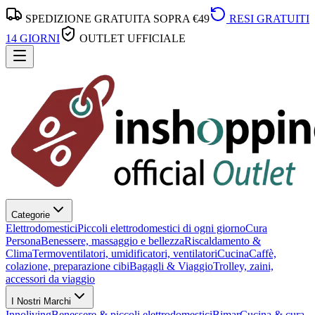
SPEDIZIONE GRATUITA SOPRA €49
RESI GRATUITI
14 GIORNI
OUTLET UFFICIALE
Categorie
Elettrodomestici
Piccoli elettrodomestici di ogni giorno
Cura
Persona
Benessere, massaggio e bellezza
Riscaldamento &
Clima
Termoventilatori, umidificatori, ventilatori
Cucina
Caffè,
colazione, preparazione cibi
Bagagli & Viaggio
Trolley, zaini,
accessori da viaggio
I Nostri Marchi
Innoliving
Benessere & piccoli elettrodomestici
Bimar
Cucina & cura