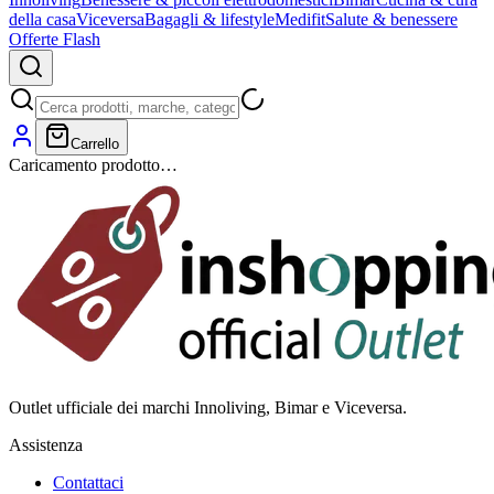
della casa
Viceversa
Bagagli & lifestyle
Medifit
Salute & benessere
Offerte Flash
Carrello
Caricamento prodotto…
Outlet ufficiale dei marchi Innoliving, Bimar e Viceversa.
Assistenza
Contattaci