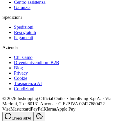
Centro assistenza
Garanzia
Spedizioni
Spedizioni
Resi gratuiti
Pagamenti
Azienda
Chi siamo
Diventa rivenditore B2B
Blog
Privacy
Cookie
Trasparenza AI
Condizioni
© 2026 Inshopping Official Outlet · Innoliving S.p.A. · Via
Merloni, 2b · 60131 Ancona · C.F./P.IVA 02427680422
Visa
Mastercard
PayPal
Klarna
Apple Pay
Chiedi all'AI