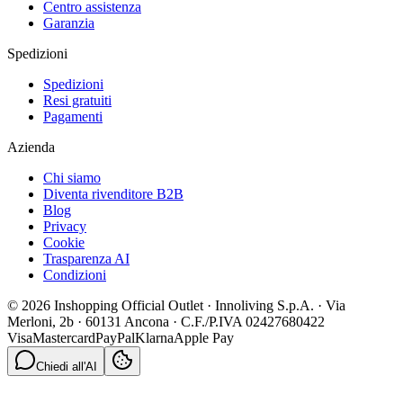
Centro assistenza
Garanzia
Spedizioni
Spedizioni
Resi gratuiti
Pagamenti
Azienda
Chi siamo
Diventa rivenditore B2B
Blog
Privacy
Cookie
Trasparenza AI
Condizioni
© 2026 Inshopping Official Outlet · Innoliving S.p.A. · Via
Merloni, 2b · 60131 Ancona · C.F./P.IVA 02427680422
Visa
Mastercard
PayPal
Klarna
Apple Pay
Chiedi all'AI