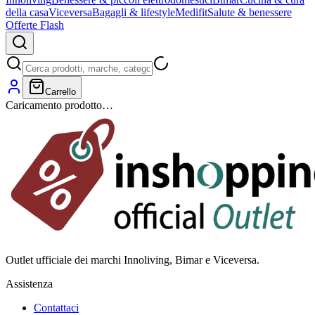
della casa
Viceversa
Bagagli & lifestyle
Medifit
Salute & benessere
Offerte Flash
Carrello
Caricamento prodotto…
Outlet ufficiale dei marchi Innoliving, Bimar e Viceversa.
Assistenza
Contattaci