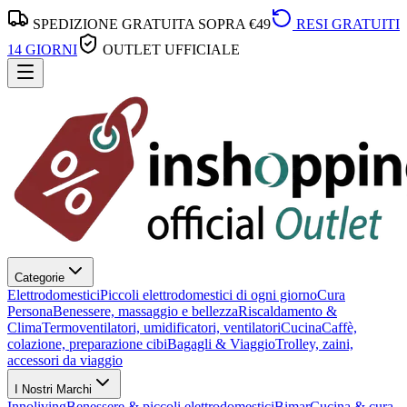
SPEDIZIONE GRATUITA SOPRA €49
RESI GRATUITI
14 GIORNI
OUTLET UFFICIALE
Categorie
Elettrodomestici
Piccoli elettrodomestici di ogni giorno
Cura
Persona
Benessere, massaggio e bellezza
Riscaldamento &
Clima
Termoventilatori, umidificatori, ventilatori
Cucina
Caffè,
colazione, preparazione cibi
Bagagli & Viaggio
Trolley, zaini,
accessori da viaggio
I Nostri Marchi
Innoliving
Benessere & piccoli elettrodomestici
Bimar
Cucina & cura