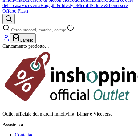
della casa
Viceversa
Bagagli & lifestyle
Medifit
Salute & benessere
Offerte Flash
Carrello
Caricamento prodotto…
Outlet ufficiale dei marchi Innoliving, Bimar e Viceversa.
Assistenza
Contattaci