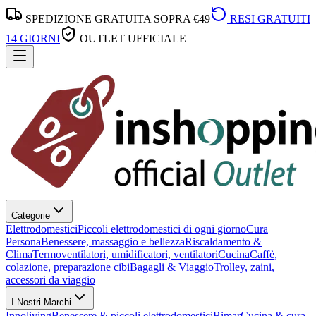
SPEDIZIONE GRATUITA SOPRA €49
RESI GRATUITI
14 GIORNI
OUTLET UFFICIALE
Categorie
Elettrodomestici
Piccoli elettrodomestici di ogni giorno
Cura
Persona
Benessere, massaggio e bellezza
Riscaldamento &
Clima
Termoventilatori, umidificatori, ventilatori
Cucina
Caffè,
colazione, preparazione cibi
Bagagli & Viaggio
Trolley, zaini,
accessori da viaggio
I Nostri Marchi
Innoliving
Benessere & piccoli elettrodomestici
Bimar
Cucina & cura