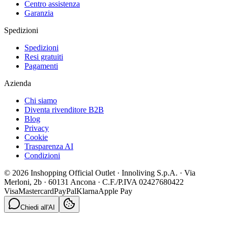
Centro assistenza
Garanzia
Spedizioni
Spedizioni
Resi gratuiti
Pagamenti
Azienda
Chi siamo
Diventa rivenditore B2B
Blog
Privacy
Cookie
Trasparenza AI
Condizioni
© 2026 Inshopping Official Outlet · Innoliving S.p.A. · Via
Merloni, 2b · 60131 Ancona · C.F./P.IVA 02427680422
Visa
Mastercard
PayPal
Klarna
Apple Pay
Chiedi all'AI