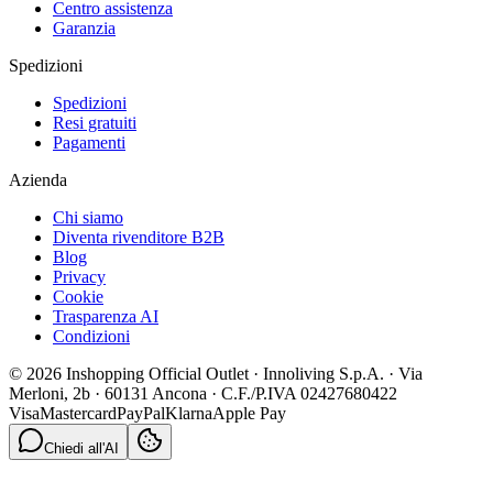
Centro assistenza
Garanzia
Spedizioni
Spedizioni
Resi gratuiti
Pagamenti
Azienda
Chi siamo
Diventa rivenditore B2B
Blog
Privacy
Cookie
Trasparenza AI
Condizioni
© 2026 Inshopping Official Outlet · Innoliving S.p.A. · Via
Merloni, 2b · 60131 Ancona · C.F./P.IVA 02427680422
Visa
Mastercard
PayPal
Klarna
Apple Pay
Chiedi all'AI