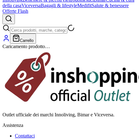
della casa
Viceversa
Bagagli & lifestyle
Medifit
Salute & benessere
Offerte Flash
Carrello
Caricamento prodotto…
Outlet ufficiale dei marchi Innoliving, Bimar e Viceversa.
Assistenza
Contattaci