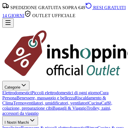
SPEDIZIONE GRATUITA SOPRA €49
RESI GRATUITI
14 GIORNI
OUTLET UFFICIALE
Categorie
Elettrodomestici
Piccoli elettrodomestici di ogni giorno
Cura
Persona
Benessere, massaggio e bellezza
Riscaldamento &
Clima
Termoventilatori, umidificatori, ventilatori
Cucina
Caffè,
colazione, preparazione cibi
Bagagli & Viaggio
Trolley, zaini,
accessori da viaggio
I Nostri Marchi
Innoliving
Benessere & piccoli elettrodomestici
Bimar
Cucina & cura