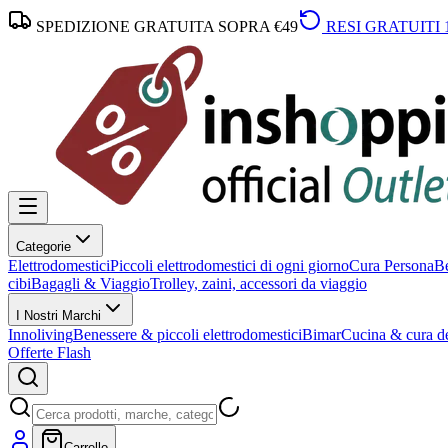
SPEDIZIONE GRATUITA SOPRA €49
RESI GRATUITI 
Categorie
Elettrodomestici
Piccoli elettrodomestici di ogni giorno
Cura Persona
Be
cibi
Bagagli & Viaggio
Trolley, zaini, accessori da viaggio
I Nostri Marchi
Innoliving
Benessere & piccoli elettrodomestici
Bimar
Cucina & cura de
Offerte Flash
Carrello