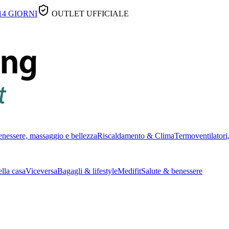
14 GIORNI
OUTLET UFFICIALE
nessere, massaggio e bellezza
Riscaldamento & Clima
Termoventilatori,
lla casa
Viceversa
Bagagli & lifestyle
Medifit
Salute & benessere