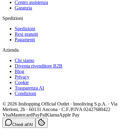
Centro assistenza
Garanzia
Spedizioni
Spedizioni
Resi gratuiti
Pagamenti
Azienda
Chi siamo
Diventa rivenditore B2B
Blog
Privacy
Cookie
Trasparenza AI
Condizioni
© 2026 Inshopping Official Outlet · Innoliving S.p.A. · Via
Merloni, 2b · 60131 Ancona · C.F./P.IVA 02427680422
Visa
Mastercard
PayPal
Klarna
Apple Pay
Chiedi all'AI