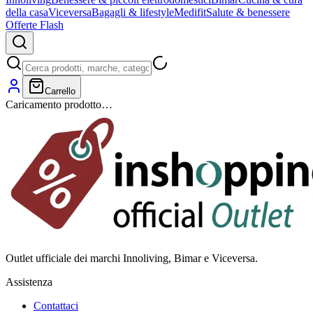
della casa
Viceversa
Bagagli & lifestyle
Medifit
Salute & benessere
Offerte Flash
Carrello
Caricamento prodotto…
Outlet ufficiale dei marchi Innoliving, Bimar e Viceversa.
Assistenza
Contattaci