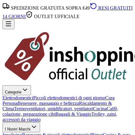
SPEDIZIONE GRATUITA SOPRA €49
RESI GRATUITI
14 GIORNI
OUTLET UFFICIALE
Categorie
Elettrodomestici
Piccoli elettrodomestici di ogni giorno
Cura
Persona
Benessere, massaggio e bellezza
Riscaldamento &
Clima
Termoventilatori, umidificatori, ventilatori
Cucina
Caffè,
colazione, preparazione cibi
Bagagli & Viaggio
Trolley, zaini,
accessori da viaggio
I Nostri Marchi
Innoliving
Benessere & piccoli elettrodomestici
Bimar
Cucina & cura