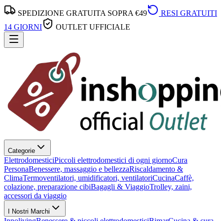
SPEDIZIONE GRATUITA SOPRA €49
RESI GRATUITI
14 GIORNI
OUTLET UFFICIALE
Categorie
Elettrodomestici
Piccoli elettrodomestici di ogni giorno
Cura
Persona
Benessere, massaggio e bellezza
Riscaldamento &
Clima
Termoventilatori, umidificatori, ventilatori
Cucina
Caffè,
colazione, preparazione cibi
Bagagli & Viaggio
Trolley, zaini,
accessori da viaggio
I Nostri Marchi
Innoliving
Benessere & piccoli elettrodomestici
Bimar
Cucina & cura