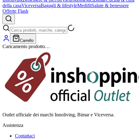
della casa
Viceversa
Bagagli & lifestyle
Medifit
Salute & benessere
Offerte Flash
Carrello
Caricamento prodotto…
Outlet ufficiale dei marchi Innoliving, Bimar e Viceversa.
Assistenza
Contattaci