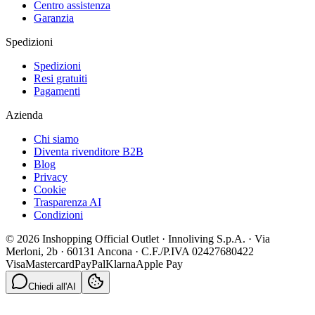
Centro assistenza
Garanzia
Spedizioni
Spedizioni
Resi gratuiti
Pagamenti
Azienda
Chi siamo
Diventa rivenditore B2B
Blog
Privacy
Cookie
Trasparenza AI
Condizioni
© 2026 Inshopping Official Outlet · Innoliving S.p.A. · Via
Merloni, 2b · 60131 Ancona · C.F./P.IVA 02427680422
Visa
Mastercard
PayPal
Klarna
Apple Pay
Chiedi all'AI