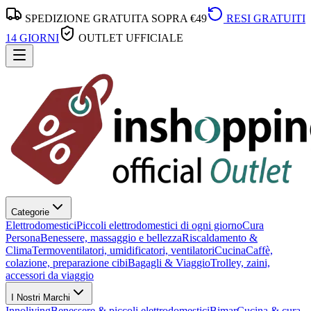
SPEDIZIONE GRATUITA SOPRA €49
RESI GRATUITI
14 GIORNI
OUTLET UFFICIALE
Categorie
Elettrodomestici
Piccoli elettrodomestici di ogni giorno
Cura
Persona
Benessere, massaggio e bellezza
Riscaldamento &
Clima
Termoventilatori, umidificatori, ventilatori
Cucina
Caffè,
colazione, preparazione cibi
Bagagli & Viaggio
Trolley, zaini,
accessori da viaggio
I Nostri Marchi
Innoliving
Benessere & piccoli elettrodomestici
Bimar
Cucina & cura