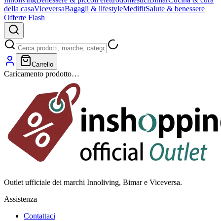
della casa
Viceversa
Bagagli & lifestyle
Medifit
Salute & benessere
Offerte Flash
Carrello
Caricamento prodotto…
Outlet ufficiale dei marchi Innoliving, Bimar e Viceversa.
Assistenza
Contattaci