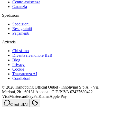
Centro assistenza
Garanzia
Spedizioni
Spedizioni
Resi gratuiti
Pagamenti
Azienda
Chi siamo
Diventa rivenditore B2B
Blog
Privacy
Cookie
Trasparenza AI
Condizioni
© 2026 Inshopping Official Outlet · Innoliving S.p.A. · Via
Merloni, 2b · 60131 Ancona · C.F./P.IVA 02427680422
Visa
Mastercard
PayPal
Klarna
Apple Pay
Chiedi all'AI