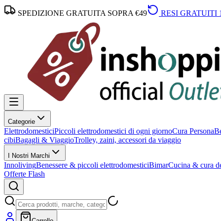
SPEDIZIONE GRATUITA SOPRA €49
RESI GRATUITI 
Categorie
Elettrodomestici
Piccoli elettrodomestici di ogni giorno
Cura Persona
Be
cibi
Bagagli & Viaggio
Trolley, zaini, accessori da viaggio
I Nostri Marchi
Innoliving
Benessere & piccoli elettrodomestici
Bimar
Cucina & cura de
Offerte Flash
Carrello