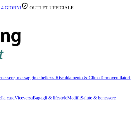
14 GIORNI
OUTLET UFFICIALE
nessere, massaggio e bellezza
Riscaldamento & Clima
Termoventilatori,
lla casa
Viceversa
Bagagli & lifestyle
Medifit
Salute & benessere