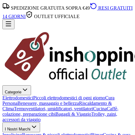
SPEDIZIONE GRATUITA SOPRA €49
RESI GRATUITI
14 GIORNI
OUTLET UFFICIALE
Categorie
Elettrodomestici
Piccoli elettrodomestici di ogni giorno
Cura
Persona
Benessere, massaggio e bellezza
Riscaldamento &
Clima
Termoventilatori, umidificatori, ventilatori
Cucina
Caffè,
colazione, preparazione cibi
Bagagli & Viaggio
Trolley, zaini,
accessori da viaggio
I Nostri Marchi
Innoliving
Benessere & piccoli elettrodomestici
Bimar
Cucina & cura