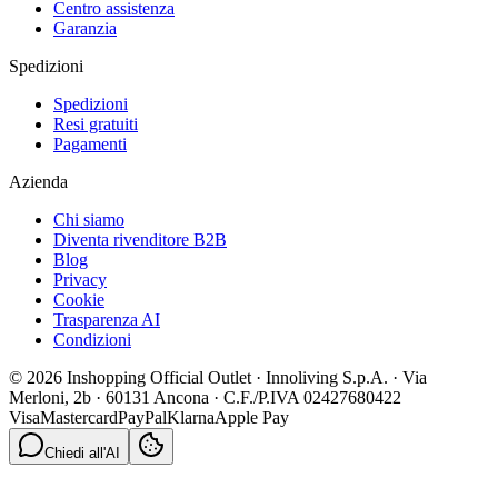
Centro assistenza
Garanzia
Spedizioni
Spedizioni
Resi gratuiti
Pagamenti
Azienda
Chi siamo
Diventa rivenditore B2B
Blog
Privacy
Cookie
Trasparenza AI
Condizioni
© 2026 Inshopping Official Outlet · Innoliving S.p.A. · Via
Merloni, 2b · 60131 Ancona · C.F./P.IVA 02427680422
Visa
Mastercard
PayPal
Klarna
Apple Pay
Chiedi all'AI