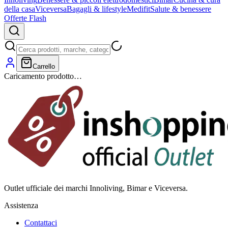
della casa
Viceversa
Bagagli & lifestyle
Medifit
Salute & benessere
Offerte Flash
Carrello
Caricamento prodotto…
Outlet ufficiale dei marchi Innoliving, Bimar e Viceversa.
Assistenza
Contattaci