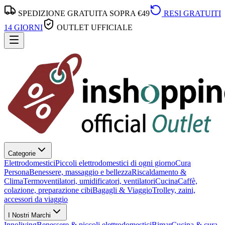
SPEDIZIONE GRATUITA SOPRA €49
RESI GRATUITI
14 GIORNI
OUTLET UFFICIALE
Categorie
Elettrodomestici
Piccoli elettrodomestici di ogni giorno
Cura
Persona
Benessere, massaggio e bellezza
Riscaldamento &
Clima
Termoventilatori, umidificatori, ventilatori
Cucina
Caffè,
colazione, preparazione cibi
Bagagli & Viaggio
Trolley, zaini,
accessori da viaggio
I Nostri Marchi
Innoliving
Benessere & piccoli elettrodomestici
Bimar
Cucina & cura