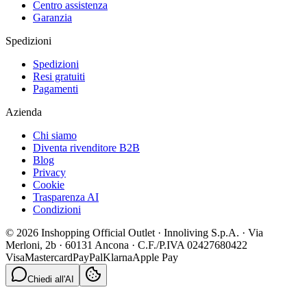
Centro assistenza
Garanzia
Spedizioni
Spedizioni
Resi gratuiti
Pagamenti
Azienda
Chi siamo
Diventa rivenditore B2B
Blog
Privacy
Cookie
Trasparenza AI
Condizioni
© 2026 Inshopping Official Outlet · Innoliving S.p.A. · Via
Merloni, 2b · 60131 Ancona · C.F./P.IVA 02427680422
Visa
Mastercard
PayPal
Klarna
Apple Pay
Chiedi all'AI