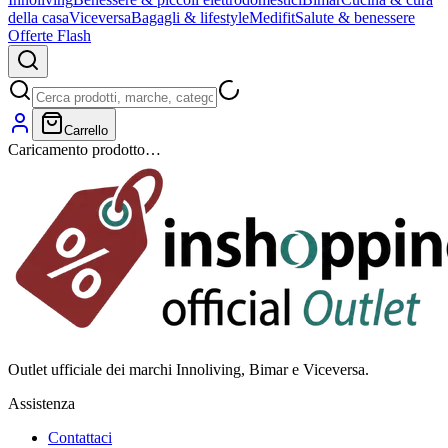
della casa
Viceversa
Bagagli & lifestyle
Medifit
Salute & benessere
Offerte Flash
Carrello
Caricamento prodotto…
Outlet ufficiale dei marchi Innoliving, Bimar e Viceversa.
Assistenza
Contattaci