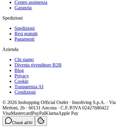
Centro assistenza
Garanzia
Spedizioni
Spedizioni
Resi gratuiti
Pagamenti
Azienda
Chi siamo
Diventa rivenditore B2B
Blog
Privacy
Cookie
Trasparenza AI
Condizioni
© 2026 Inshopping Official Outlet · Innoliving S.p.A. · Via
Merloni, 2b · 60131 Ancona · C.F./P.IVA 02427680422
Visa
Mastercard
PayPal
Klarna
Apple Pay
Chiedi all'AI