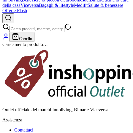
della casa
Viceversa
Bagagli & lifestyle
Medifit
Salute & benessere
Offerte Flash
Carrello
Caricamento prodotto…
Outlet ufficiale dei marchi Innoliving, Bimar e Viceversa.
Assistenza
Contattaci