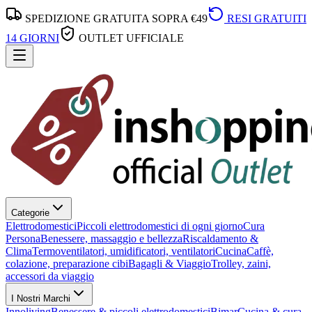
SPEDIZIONE GRATUITA SOPRA €49
RESI GRATUITI
14 GIORNI
OUTLET UFFICIALE
Categorie
Elettrodomestici
Piccoli elettrodomestici di ogni giorno
Cura
Persona
Benessere, massaggio e bellezza
Riscaldamento &
Clima
Termoventilatori, umidificatori, ventilatori
Cucina
Caffè,
colazione, preparazione cibi
Bagagli & Viaggio
Trolley, zaini,
accessori da viaggio
I Nostri Marchi
Innoliving
Benessere & piccoli elettrodomestici
Bimar
Cucina & cura