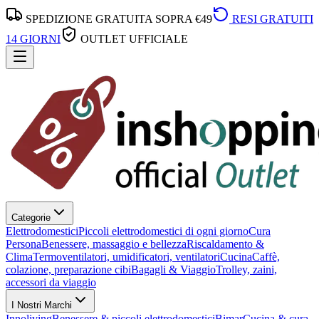
SPEDIZIONE GRATUITA SOPRA €49
RESI GRATUITI
14 GIORNI
OUTLET UFFICIALE
Categorie
Elettrodomestici
Piccoli elettrodomestici di ogni giorno
Cura
Persona
Benessere, massaggio e bellezza
Riscaldamento &
Clima
Termoventilatori, umidificatori, ventilatori
Cucina
Caffè,
colazione, preparazione cibi
Bagagli & Viaggio
Trolley, zaini,
accessori da viaggio
I Nostri Marchi
Innoliving
Benessere & piccoli elettrodomestici
Bimar
Cucina & cura