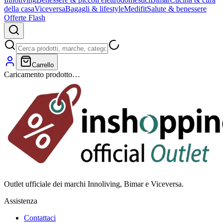
della casa
Viceversa
Bagagli & lifestyle
Medifit
Salute & benessere
Offerte Flash
Carrello
Caricamento prodotto…
Outlet ufficiale dei marchi Innoliving, Bimar e Viceversa.
Assistenza
Contattaci