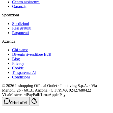
Centro assistenza
Garanzia
Spedizioni
Spedizioni
Resi gratuiti
Pagamenti
Azienda
Chi siamo
Diventa rivenditore B2B
Blog
Privacy
Cookie
Trasparenza AI
Condizioni
© 2026 Inshopping Official Outlet · Innoliving S.p.A. · Via
Merloni, 2b · 60131 Ancona · C.F./P.IVA 02427680422
Visa
Mastercard
PayPal
Klarna
Apple Pay
Chiedi all'AI