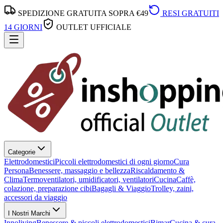
SPEDIZIONE GRATUITA SOPRA €49
RESI GRATUITI
14 GIORNI
OUTLET UFFICIALE
Categorie
Elettrodomestici
Piccoli elettrodomestici di ogni giorno
Cura
Persona
Benessere, massaggio e bellezza
Riscaldamento &
Clima
Termoventilatori, umidificatori, ventilatori
Cucina
Caffè,
colazione, preparazione cibi
Bagagli & Viaggio
Trolley, zaini,
accessori da viaggio
I Nostri Marchi
Innoliving
Benessere & piccoli elettrodomestici
Bimar
Cucina & cura