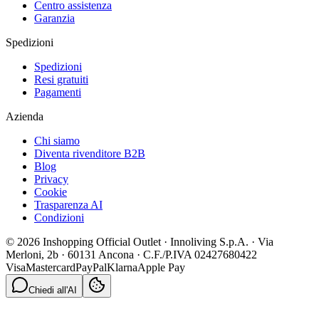
Centro assistenza
Garanzia
Spedizioni
Spedizioni
Resi gratuiti
Pagamenti
Azienda
Chi siamo
Diventa rivenditore B2B
Blog
Privacy
Cookie
Trasparenza AI
Condizioni
© 2026 Inshopping Official Outlet · Innoliving S.p.A. · Via
Merloni, 2b · 60131 Ancona · C.F./P.IVA 02427680422
Visa
Mastercard
PayPal
Klarna
Apple Pay
Chiedi all'AI