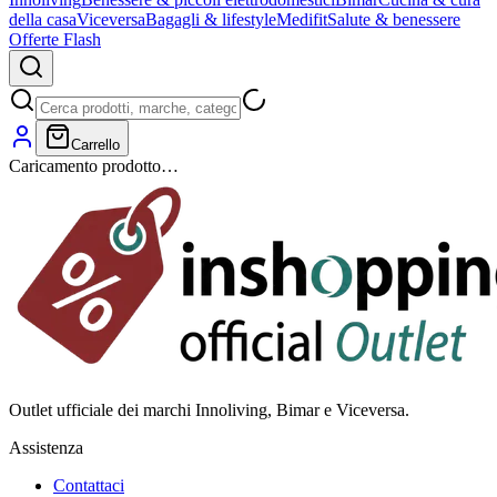
della casa
Viceversa
Bagagli & lifestyle
Medifit
Salute & benessere
Offerte Flash
Carrello
Caricamento prodotto…
Outlet ufficiale dei marchi Innoliving, Bimar e Viceversa.
Assistenza
Contattaci