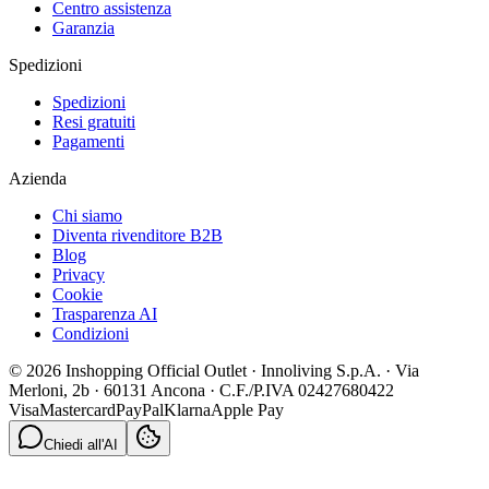
Centro assistenza
Garanzia
Spedizioni
Spedizioni
Resi gratuiti
Pagamenti
Azienda
Chi siamo
Diventa rivenditore B2B
Blog
Privacy
Cookie
Trasparenza AI
Condizioni
© 2026 Inshopping Official Outlet · Innoliving S.p.A. · Via
Merloni, 2b · 60131 Ancona · C.F./P.IVA 02427680422
Visa
Mastercard
PayPal
Klarna
Apple Pay
Chiedi all'AI