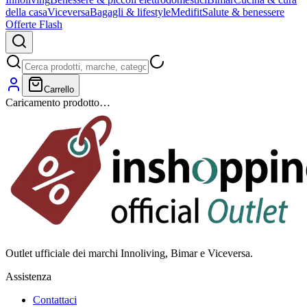
della casa
Viceversa
Bagagli & lifestyle
Medifit
Salute & benessere
Offerte Flash
Carrello
Caricamento prodotto…
Outlet ufficiale dei marchi Innoliving, Bimar e Viceversa.
Assistenza
Contattaci