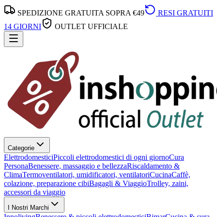
SPEDIZIONE GRATUITA SOPRA €49
RESI GRATUITI
14 GIORNI
OUTLET UFFICIALE
Categorie
Elettrodomestici
Piccoli elettrodomestici di ogni giorno
Cura
Persona
Benessere, massaggio e bellezza
Riscaldamento &
Clima
Termoventilatori, umidificatori, ventilatori
Cucina
Caffè,
colazione, preparazione cibi
Bagagli & Viaggio
Trolley, zaini,
accessori da viaggio
I Nostri Marchi
Innoliving
Benessere & piccoli elettrodomestici
Bimar
Cucina & cura