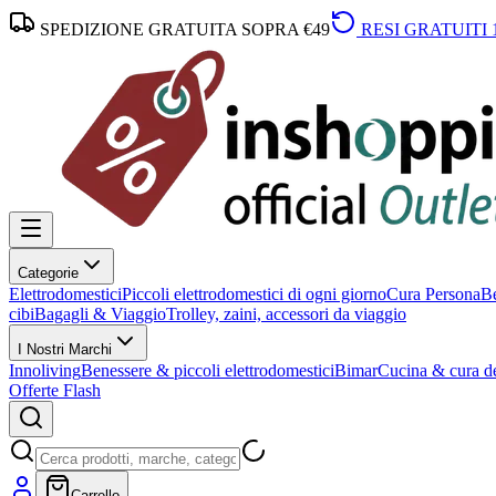
SPEDIZIONE GRATUITA SOPRA €49
RESI GRATUITI 
Categorie
Elettrodomestici
Piccoli elettrodomestici di ogni giorno
Cura Persona
Be
cibi
Bagagli & Viaggio
Trolley, zaini, accessori da viaggio
I Nostri Marchi
Innoliving
Benessere & piccoli elettrodomestici
Bimar
Cucina & cura de
Offerte Flash
Carrello