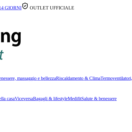
14 GIORNI
OUTLET UFFICIALE
nessere, massaggio e bellezza
Riscaldamento & Clima
Termoventilatori,
lla casa
Viceversa
Bagagli & lifestyle
Medifit
Salute & benessere