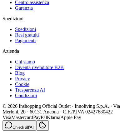
Centro assistenza
Garanzia
Spedizioni
Spedizioni
Resi gratuiti
Pagamenti
Azienda
Chi siamo
Diventa rivenditore B2B
Blog
Privacy
Cookie
Trasparenza AI
Condizioni
© 2026 Inshopping Official Outlet · Innoliving S.p.A. · Via
Merloni, 2b · 60131 Ancona · C.F./P.IVA 02427680422
Visa
Mastercard
PayPal
Klarna
Apple Pay
Chiedi all'AI