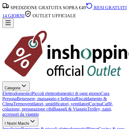
SPEDIZIONE GRATUITA SOPRA €49
RESI GRATUITI
14 GIORNI
OUTLET UFFICIALE
Categorie
Elettrodomestici
Piccoli elettrodomestici di ogni giorno
Cura
Persona
Benessere, massaggio e bellezza
Riscaldamento &
Clima
Termoventilatori, umidificatori, ventilatori
Cucina
Caffè,
colazione, preparazione cibi
Bagagli & Viaggio
Trolley, zaini,
accessori da viaggio
I Nostri Marchi
Innoliving
Benessere & piccoli elettrodomestici
Bimar
Cucina & cura