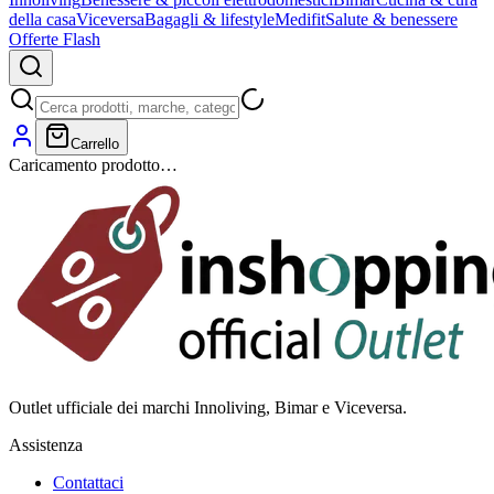
della casa
Viceversa
Bagagli & lifestyle
Medifit
Salute & benessere
Offerte Flash
Carrello
Caricamento prodotto…
Outlet ufficiale dei marchi Innoliving, Bimar e Viceversa.
Assistenza
Contattaci