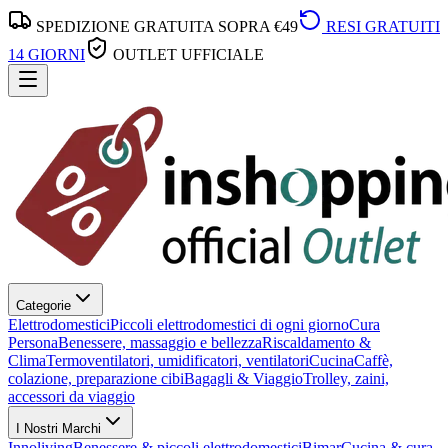
SPEDIZIONE GRATUITA SOPRA €49
RESI GRATUITI
14 GIORNI
OUTLET UFFICIALE
Categorie
Elettrodomestici
Piccoli elettrodomestici di ogni giorno
Cura
Persona
Benessere, massaggio e bellezza
Riscaldamento &
Clima
Termoventilatori, umidificatori, ventilatori
Cucina
Caffè,
colazione, preparazione cibi
Bagagli & Viaggio
Trolley, zaini,
accessori da viaggio
I Nostri Marchi
Innoliving
Benessere & piccoli elettrodomestici
Bimar
Cucina & cura