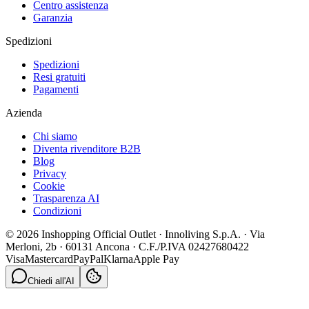
Centro assistenza
Garanzia
Spedizioni
Spedizioni
Resi gratuiti
Pagamenti
Azienda
Chi siamo
Diventa rivenditore B2B
Blog
Privacy
Cookie
Trasparenza AI
Condizioni
© 2026 Inshopping Official Outlet · Innoliving S.p.A. · Via
Merloni, 2b · 60131 Ancona · C.F./P.IVA 02427680422
Visa
Mastercard
PayPal
Klarna
Apple Pay
Chiedi all'AI