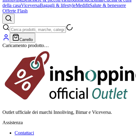
della casa
Viceversa
Bagagli & lifestyle
Medifit
Salute & benessere
Offerte Flash
Carrello
Caricamento prodotto…
Outlet ufficiale dei marchi Innoliving, Bimar e Viceversa.
Assistenza
Contattaci