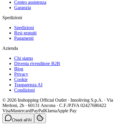
Centro assistenza
Garanzia
Spedizioni
Spedizioni
Resi gratuiti
Pagamenti
Azienda
Chi siamo
Diventa rivenditore B2B
Blog
Privacy
Cookie
Trasparenza AI
Condizioni
© 2026 Inshopping Official Outlet · Innoliving S.p.A. · Via
Merloni, 2b · 60131 Ancona · C.F./P.IVA 02427680422
Visa
Mastercard
PayPal
Klarna
Apple Pay
Chiedi all'AI