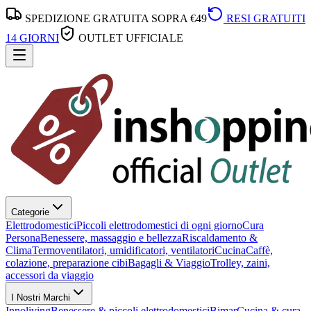
SPEDIZIONE GRATUITA SOPRA €49
RESI GRATUITI
14 GIORNI
OUTLET UFFICIALE
Categorie
Elettrodomestici
Piccoli elettrodomestici di ogni giorno
Cura
Persona
Benessere, massaggio e bellezza
Riscaldamento &
Clima
Termoventilatori, umidificatori, ventilatori
Cucina
Caffè,
colazione, preparazione cibi
Bagagli & Viaggio
Trolley, zaini,
accessori da viaggio
I Nostri Marchi
Innoliving
Benessere & piccoli elettrodomestici
Bimar
Cucina & cura