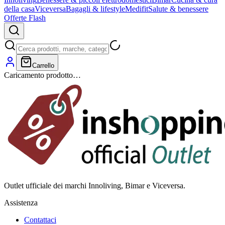
della casa
Viceversa
Bagagli & lifestyle
Medifit
Salute & benessere
Offerte Flash
Carrello
Caricamento prodotto…
Outlet ufficiale dei marchi Innoliving, Bimar e Viceversa.
Assistenza
Contattaci