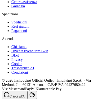
Centro assistenza
Garanzia
Spedizioni
Spedizioni
Resi gratuiti
Pagamenti
Azienda
Chi siamo
Diventa rivenditore B2B
Blog
Privacy
Cookie
Trasparenza AI
Condizioni
© 2026 Inshopping Official Outlet · Innoliving S.p.A. · Via
Merloni, 2b · 60131 Ancona · C.F./P.IVA 02427680422
Visa
Mastercard
PayPal
Klarna
Apple Pay
Chiedi all'AI