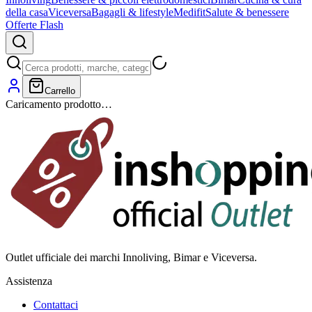
della casa
Viceversa
Bagagli & lifestyle
Medifit
Salute & benessere
Offerte Flash
Carrello
Caricamento prodotto…
Outlet ufficiale dei marchi Innoliving, Bimar e Viceversa.
Assistenza
Contattaci