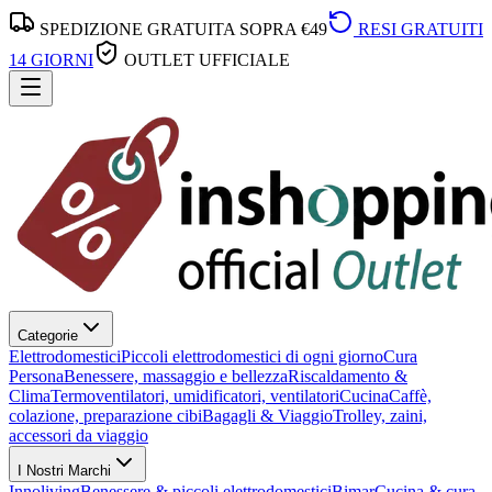
SPEDIZIONE GRATUITA SOPRA €49
RESI GRATUITI
14 GIORNI
OUTLET UFFICIALE
Categorie
Elettrodomestici
Piccoli elettrodomestici di ogni giorno
Cura
Persona
Benessere, massaggio e bellezza
Riscaldamento &
Clima
Termoventilatori, umidificatori, ventilatori
Cucina
Caffè,
colazione, preparazione cibi
Bagagli & Viaggio
Trolley, zaini,
accessori da viaggio
I Nostri Marchi
Innoliving
Benessere & piccoli elettrodomestici
Bimar
Cucina & cura