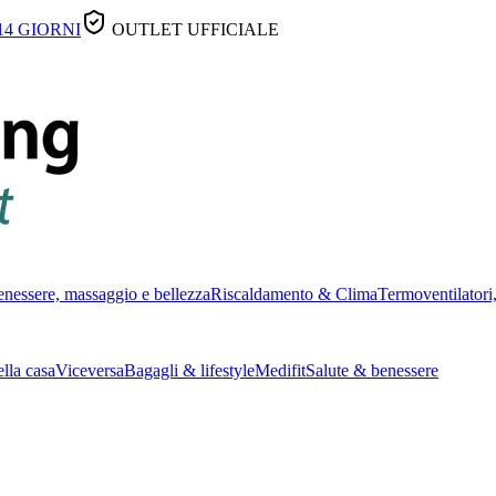
14 GIORNI
OUTLET UFFICIALE
nessere, massaggio e bellezza
Riscaldamento & Clima
Termoventilatori,
lla casa
Viceversa
Bagagli & lifestyle
Medifit
Salute & benessere