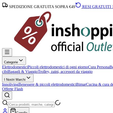
SPEDIZIONE GRATUITA SOPRA €49
RESI GRATUITI 
Categorie
Elettrodomestici
Piccoli elettrodomestici di ogni giorno
Cura Persona
Be
cibi
Bagagli & Viaggio
Trolley, zaini, accessori da viaggio
I Nostri Marchi
Innoliving
Benessere & piccoli elettrodomestici
Bimar
Cucina & cura de
Offerte Flash
Carrello