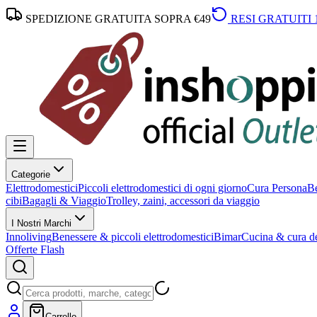
SPEDIZIONE GRATUITA SOPRA €49
RESI GRATUITI 
Categorie
Elettrodomestici
Piccoli elettrodomestici di ogni giorno
Cura Persona
Be
cibi
Bagagli & Viaggio
Trolley, zaini, accessori da viaggio
I Nostri Marchi
Innoliving
Benessere & piccoli elettrodomestici
Bimar
Cucina & cura de
Offerte Flash
Carrello