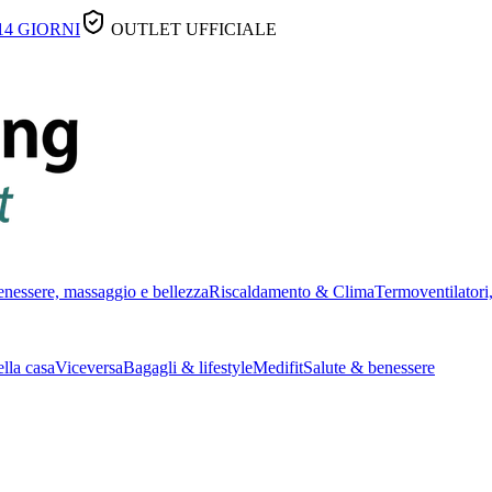
14 GIORNI
OUTLET UFFICIALE
nessere, massaggio e bellezza
Riscaldamento & Clima
Termoventilatori,
lla casa
Viceversa
Bagagli & lifestyle
Medifit
Salute & benessere