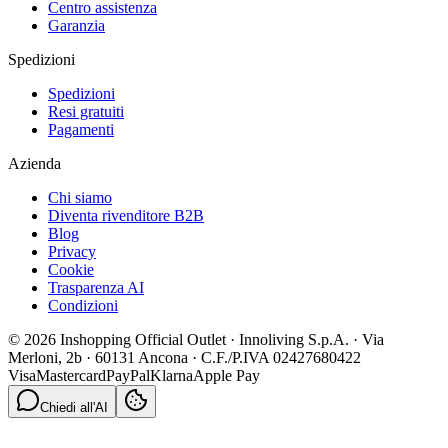
Centro assistenza
Garanzia
Spedizioni
Spedizioni
Resi gratuiti
Pagamenti
Azienda
Chi siamo
Diventa rivenditore B2B
Blog
Privacy
Cookie
Trasparenza AI
Condizioni
© 2026 Inshopping Official Outlet · Innoliving S.p.A. · Via
Merloni, 2b · 60131 Ancona · C.F./P.IVA 02427680422
Visa
Mastercard
PayPal
Klarna
Apple Pay
Chiedi all'AI