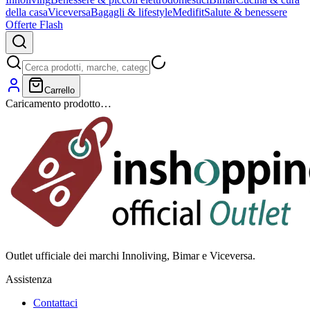
della casa
Viceversa
Bagagli & lifestyle
Medifit
Salute & benessere
Offerte Flash
Carrello
Caricamento prodotto…
Outlet ufficiale dei marchi Innoliving, Bimar e Viceversa.
Assistenza
Contattaci