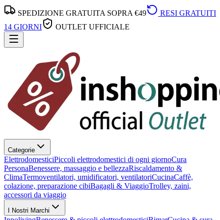
SPEDIZIONE GRATUITA SOPRA €49
RESI GRATUITI
14 GIORNI
OUTLET UFFICIALE
Categorie
Elettrodomestici
Piccoli elettrodomestici di ogni giorno
Cura
Persona
Benessere, massaggio e bellezza
Riscaldamento &
Clima
Termoventilatori, umidificatori, ventilatori
Cucina
Caffè,
colazione, preparazione cibi
Bagagli & Viaggio
Trolley, zaini,
accessori da viaggio
I Nostri Marchi
Innoliving
Benessere & piccoli elettrodomestici
Bimar
Cucina & cura