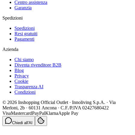
Centro assistenza
Garanzia
Spedizioni
Spedizioni
Resi gratuiti
Pagamenti
Azienda
Chi siamo
Diventa rivenditore B2B
Blog
Privacy
Cookie
Trasparenza AI
Condizioni
© 2026 Inshopping Official Outlet · Innoliving S.p.A. · Via
Merloni, 2b · 60131 Ancona · C.F./P.IVA 02427680422
Visa
Mastercard
PayPal
Klarna
Apple Pay
Chiedi all'AI