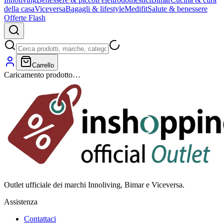
della casa
Viceversa
Bagagli & lifestyle
Medifit
Salute & benessere
Offerte Flash
Carrello
Caricamento prodotto…
Outlet ufficiale dei marchi Innoliving, Bimar e Viceversa.
Assistenza
Contattaci