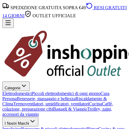
SPEDIZIONE GRATUITA SOPRA €49
RESI GRATUITI
14 GIORNI
OUTLET UFFICIALE
Categorie
Elettrodomestici
Piccoli elettrodomestici di ogni giorno
Cura
Persona
Benessere, massaggio e bellezza
Riscaldamento &
Clima
Termoventilatori, umidificatori, ventilatori
Cucina
Caffè,
colazione, preparazione cibi
Bagagli & Viaggio
Trolley, zaini,
accessori da viaggio
I Nostri Marchi
Innoliving
Benessere & piccoli elettrodomestici
Bimar
Cucina & cura