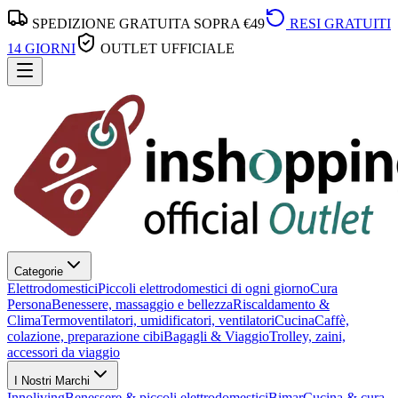
SPEDIZIONE GRATUITA SOPRA €49
RESI GRATUITI
14 GIORNI
OUTLET UFFICIALE
Categorie
Elettrodomestici
Piccoli elettrodomestici di ogni giorno
Cura
Persona
Benessere, massaggio e bellezza
Riscaldamento &
Clima
Termoventilatori, umidificatori, ventilatori
Cucina
Caffè,
colazione, preparazione cibi
Bagagli & Viaggio
Trolley, zaini,
accessori da viaggio
I Nostri Marchi
Innoliving
Benessere & piccoli elettrodomestici
Bimar
Cucina & cura