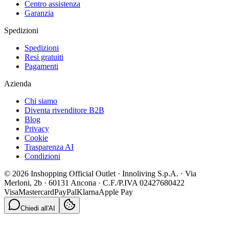
Centro assistenza
Garanzia
Spedizioni
Spedizioni
Resi gratuiti
Pagamenti
Azienda
Chi siamo
Diventa rivenditore B2B
Blog
Privacy
Cookie
Trasparenza AI
Condizioni
© 2026 Inshopping Official Outlet · Innoliving S.p.A. · Via
Merloni, 2b · 60131 Ancona · C.F./P.IVA 02427680422
Visa
Mastercard
PayPal
Klarna
Apple Pay
Chiedi all'AI