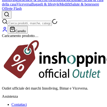
della casa
Viceversa
Bagagli & lifestyle
Medifit
Salute & benessere
Offerte Flash
Carrello
Caricamento prodotto…
Outlet ufficiale dei marchi Innoliving, Bimar e Viceversa.
Assistenza
Contattaci