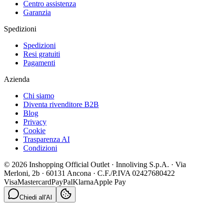
Centro assistenza
Garanzia
Spedizioni
Spedizioni
Resi gratuiti
Pagamenti
Azienda
Chi siamo
Diventa rivenditore B2B
Blog
Privacy
Cookie
Trasparenza AI
Condizioni
© 2026 Inshopping Official Outlet · Innoliving S.p.A. · Via
Merloni, 2b · 60131 Ancona · C.F./P.IVA 02427680422
Visa
Mastercard
PayPal
Klarna
Apple Pay
Chiedi all'AI