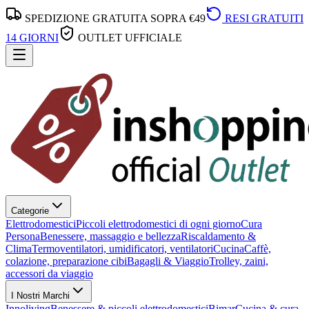
SPEDIZIONE GRATUITA SOPRA €49
RESI GRATUITI
14 GIORNI
OUTLET UFFICIALE
Categorie
Elettrodomestici
Piccoli elettrodomestici di ogni giorno
Cura
Persona
Benessere, massaggio e bellezza
Riscaldamento &
Clima
Termoventilatori, umidificatori, ventilatori
Cucina
Caffè,
colazione, preparazione cibi
Bagagli & Viaggio
Trolley, zaini,
accessori da viaggio
I Nostri Marchi
Innoliving
Benessere & piccoli elettrodomestici
Bimar
Cucina & cura