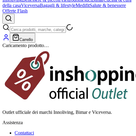
della casa
Viceversa
Bagagli & lifestyle
Medifit
Salute & benessere
Offerte Flash
Carrello
Caricamento prodotto…
Outlet ufficiale dei marchi Innoliving, Bimar e Viceversa.
Assistenza
Contattaci