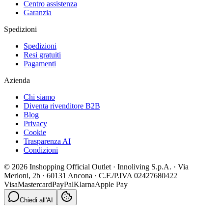
Centro assistenza
Garanzia
Spedizioni
Spedizioni
Resi gratuiti
Pagamenti
Azienda
Chi siamo
Diventa rivenditore B2B
Blog
Privacy
Cookie
Trasparenza AI
Condizioni
© 2026 Inshopping Official Outlet · Innoliving S.p.A. · Via
Merloni, 2b · 60131 Ancona · C.F./P.IVA 02427680422
Visa
Mastercard
PayPal
Klarna
Apple Pay
Chiedi all'AI