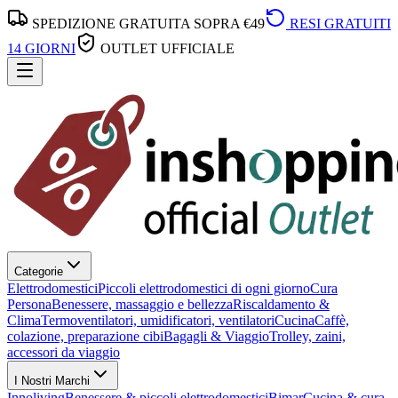
SPEDIZIONE GRATUITA SOPRA €49
RESI GRATUITI
14 GIORNI
OUTLET UFFICIALE
Categorie
Elettrodomestici
Piccoli elettrodomestici di ogni giorno
Cura
Persona
Benessere, massaggio e bellezza
Riscaldamento &
Clima
Termoventilatori, umidificatori, ventilatori
Cucina
Caffè,
colazione, preparazione cibi
Bagagli & Viaggio
Trolley, zaini,
accessori da viaggio
I Nostri Marchi
Innoliving
Benessere & piccoli elettrodomestici
Bimar
Cucina & cura