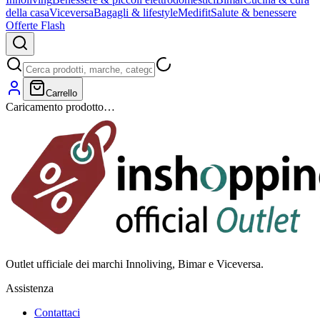
della casa
Viceversa
Bagagli & lifestyle
Medifit
Salute & benessere
Offerte Flash
Carrello
Caricamento prodotto…
Outlet ufficiale dei marchi Innoliving, Bimar e Viceversa.
Assistenza
Contattaci