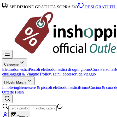
SPEDIZIONE GRATUITA SOPRA €49
RESI GRATUITI 
Categorie
Elettrodomestici
Piccoli elettrodomestici di ogni giorno
Cura Persona
Be
cibi
Bagagli & Viaggio
Trolley, zaini, accessori da viaggio
I Nostri Marchi
Innoliving
Benessere & piccoli elettrodomestici
Bimar
Cucina & cura de
Offerte Flash
Carrello