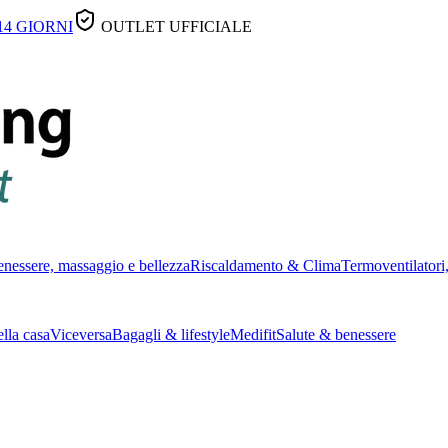
14 GIORNI
OUTLET UFFICIALE
nessere, massaggio e bellezza
Riscaldamento & Clima
Termoventilatori,
lla casa
Viceversa
Bagagli & lifestyle
Medifit
Salute & benessere