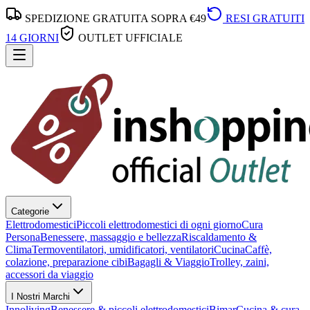
SPEDIZIONE GRATUITA SOPRA €49
RESI GRATUITI
14 GIORNI
OUTLET UFFICIALE
Categorie
Elettrodomestici
Piccoli elettrodomestici di ogni giorno
Cura
Persona
Benessere, massaggio e bellezza
Riscaldamento &
Clima
Termoventilatori, umidificatori, ventilatori
Cucina
Caffè,
colazione, preparazione cibi
Bagagli & Viaggio
Trolley, zaini,
accessori da viaggio
I Nostri Marchi
Innoliving
Benessere & piccoli elettrodomestici
Bimar
Cucina & cura