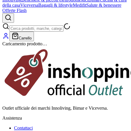
della casa
Viceversa
Bagagli & lifestyle
Medifit
Salute & benessere
Offerte Flash
Carrello
Caricamento prodotto…
Outlet ufficiale dei marchi Innoliving, Bimar e Viceversa.
Assistenza
Contattaci