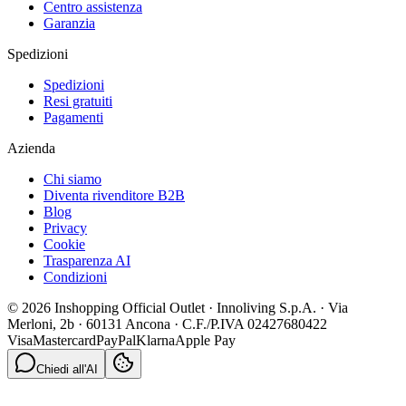
Centro assistenza
Garanzia
Spedizioni
Spedizioni
Resi gratuiti
Pagamenti
Azienda
Chi siamo
Diventa rivenditore B2B
Blog
Privacy
Cookie
Trasparenza AI
Condizioni
© 2026 Inshopping Official Outlet · Innoliving S.p.A. · Via
Merloni, 2b · 60131 Ancona · C.F./P.IVA 02427680422
Visa
Mastercard
PayPal
Klarna
Apple Pay
Chiedi all'AI