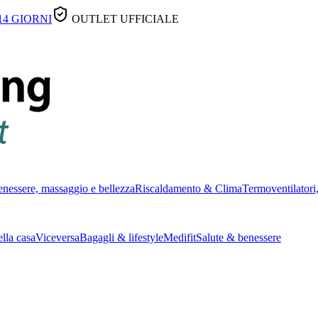
14 GIORNI
OUTLET UFFICIALE
nessere, massaggio e bellezza
Riscaldamento & Clima
Termoventilatori,
lla casa
Viceversa
Bagagli & lifestyle
Medifit
Salute & benessere