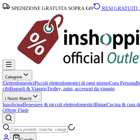
SPEDIZIONE GRATUITA SOPRA €49
RESI GRATUITI 
Categorie
Elettrodomestici
Piccoli elettrodomestici di ogni giorno
Cura Persona
Be
cibi
Bagagli & Viaggio
Trolley, zaini, accessori da viaggio
I Nostri Marchi
Innoliving
Benessere & piccoli elettrodomestici
Bimar
Cucina & cura de
Offerte Flash
Carrello