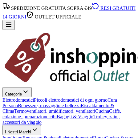
SPEDIZIONE GRATUITA SOPRA €49
RESI GRATUITI
14 GIORNI
OUTLET UFFICIALE
Categorie
Elettrodomestici
Piccoli elettrodomestici di ogni giorno
Cura
Persona
Benessere, massaggio e bellezza
Riscaldamento &
Clima
Termoventilatori, umidificatori, ventilatori
Cucina
Caffè,
colazione, preparazione cibi
Bagagli & Viaggio
Trolley, zaini,
accessori da viaggio
I Nostri Marchi
Innoliving
Benessere & piccoli elettrodomestici
Bimar
Cucina & cura