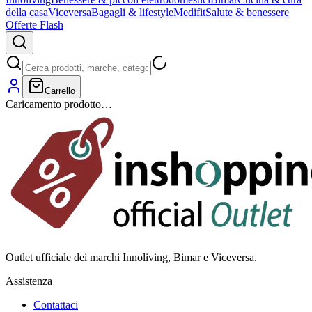
della casa
Viceversa
Bagagli & lifestyle
Medifit
Salute & benessere
Offerte Flash
Carrello
Caricamento prodotto…
Outlet ufficiale dei marchi Innoliving, Bimar e Viceversa.
Assistenza
Contattaci