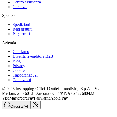
Centro assistenza
Garanzia
Spedizioni
Spedizioni
Resi gratuiti
Pagamenti
Azienda
Chi siamo
Diventa rivenditore B2B
Blog
Privacy
Cookie
Trasparenza AI
Condizioni
© 2026 Inshopping Official Outlet · Innoliving S.p.A. · Via
Merloni, 2b · 60131 Ancona · C.F./P.IVA 02427680422
Visa
Mastercard
PayPal
Klarna
Apple Pay
Chiedi all'AI