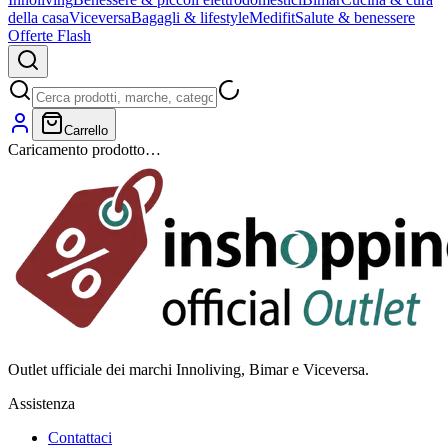
della casa
Viceversa
Bagagli & lifestyle
Medifit
Salute & benessere
Offerte Flash
Carrello
Caricamento prodotto…
Outlet ufficiale dei marchi Innoliving, Bimar e Viceversa.
Assistenza
Contattaci