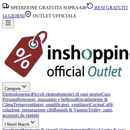
SPEDIZIONE GRATUITA SOPRA €49
RESI GRATUITI
14 GIORNI
OUTLET UFFICIALE
Categorie
Elettrodomestici
Piccoli elettrodomestici di ogni giorno
Cura
Persona
Benessere, massaggio e bellezza
Riscaldamento &
Clima
Termoventilatori, umidificatori, ventilatori
Cucina
Caffè,
colazione, preparazione cibi
Bagagli & Viaggio
Trolley, zaini,
accessori da viaggio
I Nostri Marchi
Innoliving
Benessere & piccoli elettrodomestici
Bimar
Cucina & cura