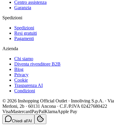
Centro assistenza
Garanzia
Spedizioni
Spedizioni
Resi gratuiti
Pagamenti
Azienda
Chi siamo
Diventa rivenditore B2B
Blog
Privacy
Cookie
Trasparenza AI
Condizioni
© 2026 Inshopping Official Outlet · Innoliving S.p.A. · Via
Merloni, 2b · 60131 Ancona · C.F./P.IVA 02427680422
Visa
Mastercard
PayPal
Klarna
Apple Pay
Chiedi all'AI