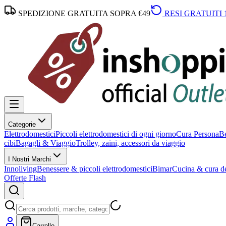
SPEDIZIONE GRATUITA SOPRA €49
RESI GRATUITI 
Categorie
Elettrodomestici
Piccoli elettrodomestici di ogni giorno
Cura Persona
Be
cibi
Bagagli & Viaggio
Trolley, zaini, accessori da viaggio
I Nostri Marchi
Innoliving
Benessere & piccoli elettrodomestici
Bimar
Cucina & cura de
Offerte Flash
Carrello