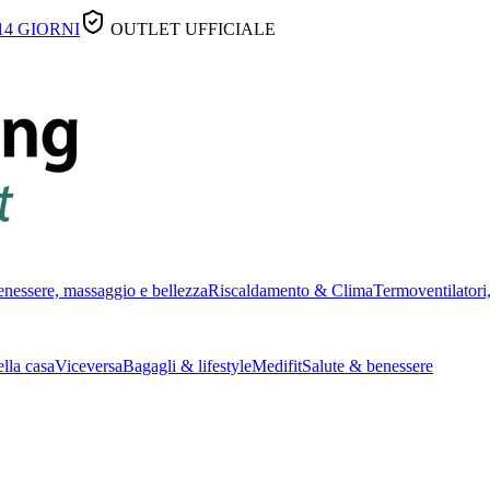
14 GIORNI
OUTLET UFFICIALE
nessere, massaggio e bellezza
Riscaldamento & Clima
Termoventilatori,
lla casa
Viceversa
Bagagli & lifestyle
Medifit
Salute & benessere