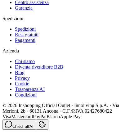
Centro assistenza
Garanzia
Spedizioni
Spedizioni
Resi gratuiti
Pagamenti
Azienda
Chi siamo
Diventa rivenditore B2B
Blog
Privacy
Cookie
Trasparenza AI
Condizioni
© 2026 Inshopping Official Outlet · Innoliving S.p.A. · Via
Merloni, 2b · 60131 Ancona · C.F./P.IVA 02427680422
Visa
Mastercard
PayPal
Klarna
Apple Pay
Chiedi all'AI