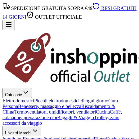
SPEDIZIONE GRATUITA SOPRA €49
RESI GRATUITI
14 GIORNI
OUTLET UFFICIALE
Categorie
Elettrodomestici
Piccoli elettrodomestici di ogni giorno
Cura
Persona
Benessere, massaggio e bellezza
Riscaldamento &
Clima
Termoventilatori, umidificatori, ventilatori
Cucina
Caffè,
colazione, preparazione cibi
Bagagli & Viaggio
Trolley, zaini,
accessori da viaggio
I Nostri Marchi
Innoliving
Benessere & piccoli elettrodomestici
Bimar
Cucina & cura