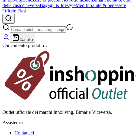
della casa
Viceversa
Bagagli & lifestyle
Medifit
Salute & benessere
Offerte Flash
Carrello
Caricamento prodotto…
Outlet ufficiale dei marchi Innoliving, Bimar e Viceversa.
Assistenza
Contattaci