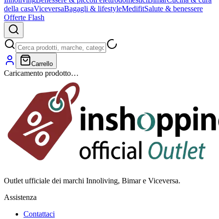
della casa
Viceversa
Bagagli & lifestyle
Medifit
Salute & benessere
Offerte Flash
Carrello
Caricamento prodotto…
Outlet ufficiale dei marchi Innoliving, Bimar e Viceversa.
Assistenza
Contattaci