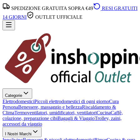
SPEDIZIONE GRATUITA SOPRA €49
RESI GRATUITI
14 GIORNI
OUTLET UFFICIALE
Categorie
Elettrodomestici
Piccoli elettrodomestici di ogni giorno
Cura
Persona
Benessere, massaggio e bellezza
Riscaldamento &
Clima
Termoventilatori, umidificatori, ventilatori
Cucina
Caffè,
colazione, preparazione cibi
Bagagli & Viaggio
Trolley, zaini,
accessori da viaggio
I Nostri Marchi
Innoliving
Benessere & piccoli elettrodomestici
Bimar
Cucina & cura