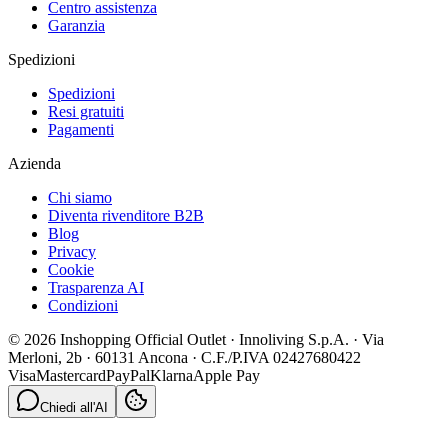
Centro assistenza
Garanzia
Spedizioni
Spedizioni
Resi gratuiti
Pagamenti
Azienda
Chi siamo
Diventa rivenditore B2B
Blog
Privacy
Cookie
Trasparenza AI
Condizioni
© 2026 Inshopping Official Outlet · Innoliving S.p.A. · Via
Merloni, 2b · 60131 Ancona · C.F./P.IVA 02427680422
Visa
Mastercard
PayPal
Klarna
Apple Pay
Chiedi all'AI