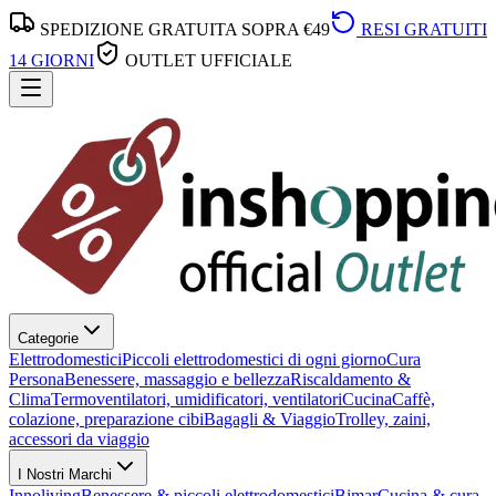
SPEDIZIONE GRATUITA SOPRA €49
RESI GRATUITI
14 GIORNI
OUTLET UFFICIALE
Categorie
Elettrodomestici
Piccoli elettrodomestici di ogni giorno
Cura
Persona
Benessere, massaggio e bellezza
Riscaldamento &
Clima
Termoventilatori, umidificatori, ventilatori
Cucina
Caffè,
colazione, preparazione cibi
Bagagli & Viaggio
Trolley, zaini,
accessori da viaggio
I Nostri Marchi
Innoliving
Benessere & piccoli elettrodomestici
Bimar
Cucina & cura