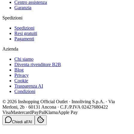
Centro assistenza
Garanzia
Spedizioni
Spedizioni
Resi gratuiti
Pagamenti
Azienda
Chi siamo
Diventa rivenditore B2B
Blog
Privacy
Cookie
Trasparenza AI
Condizioni
© 2026 Inshopping Official Outlet · Innoliving S.p.A. · Via
Merloni, 2b · 60131 Ancona · C.F./P.IVA 02427680422
Visa
Mastercard
PayPal
Klarna
Apple Pay
Chiedi all'AI