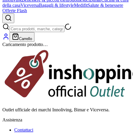
della casa
Viceversa
Bagagli & lifestyle
Medifit
Salute & benessere
Offerte Flash
Carrello
Caricamento prodotto…
Outlet ufficiale dei marchi Innoliving, Bimar e Viceversa.
Assistenza
Contattaci