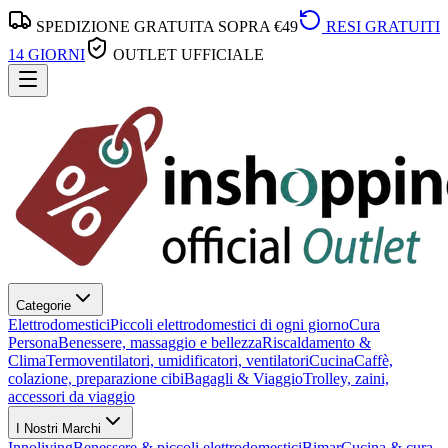
SPEDIZIONE GRATUITA SOPRA €49
RESI GRATUITI
14 GIORNI
OUTLET UFFICIALE
Categorie
Elettrodomestici
Piccoli elettrodomestici di ogni giorno
Cura
Persona
Benessere, massaggio e bellezza
Riscaldamento &
Clima
Termoventilatori, umidificatori, ventilatori
Cucina
Caffè,
colazione, preparazione cibi
Bagagli & Viaggio
Trolley, zaini,
accessori da viaggio
I Nostri Marchi
Innoliving
Benessere & piccoli elettrodomestici
Bimar
Cucina & cura