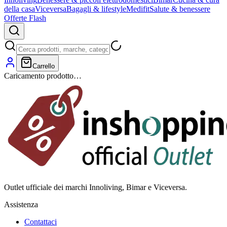
della casa
Viceversa
Bagagli & lifestyle
Medifit
Salute & benessere
Offerte Flash
Carrello
Caricamento prodotto…
Outlet ufficiale dei marchi Innoliving, Bimar e Viceversa.
Assistenza
Contattaci