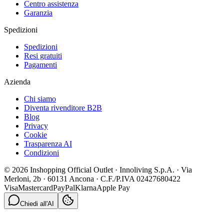
Centro assistenza
Garanzia
Spedizioni
Spedizioni
Resi gratuiti
Pagamenti
Azienda
Chi siamo
Diventa rivenditore B2B
Blog
Privacy
Cookie
Trasparenza AI
Condizioni
© 2026 Inshopping Official Outlet · Innoliving S.p.A. · Via
Merloni, 2b · 60131 Ancona · C.F./P.IVA 02427680422
Visa
Mastercard
PayPal
Klarna
Apple Pay
Chiedi all'AI