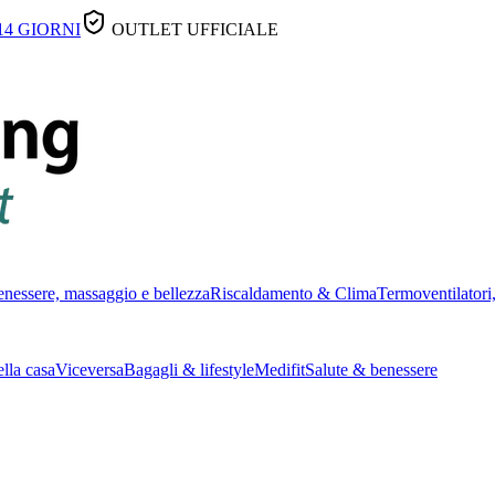
14 GIORNI
OUTLET UFFICIALE
nessere, massaggio e bellezza
Riscaldamento & Clima
Termoventilatori,
lla casa
Viceversa
Bagagli & lifestyle
Medifit
Salute & benessere