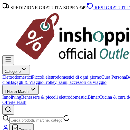
SPEDIZIONE GRATUITA SOPRA €49
RESI GRATUITI 
Categorie
Elettrodomestici
Piccoli elettrodomestici di ogni giorno
Cura Persona
Be
cibi
Bagagli & Viaggio
Trolley, zaini, accessori da viaggio
I Nostri Marchi
Innoliving
Benessere & piccoli elettrodomestici
Bimar
Cucina & cura de
Offerte Flash
Carrello