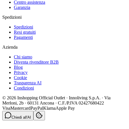
Centro assistenza
Garanzia
Spedizioni
Spedizioni
Resi gratuiti
Pagamenti
Azienda
Chi siamo
Diventa rivenditore B2B
Blog
Privacy
Cookie
Trasparenza AI
Condizioni
© 2026 Inshopping Official Outlet · Innoliving S.p.A. · Via
Merloni, 2b · 60131 Ancona · C.F./P.IVA 02427680422
Visa
Mastercard
PayPal
Klarna
Apple Pay
Chiedi all'AI