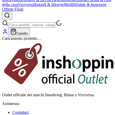
della casa
Viceversa
Bagagli & lifestyle
Medifit
Salute & benessere
Offerte Flash
Carrello
Caricamento prodotto…
Outlet ufficiale dei marchi Innoliving, Bimar e Viceversa.
Assistenza
Contattaci