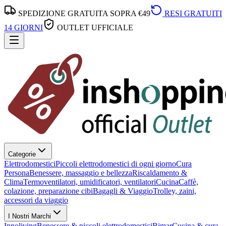
SPEDIZIONE GRATUITA SOPRA €49
RESI GRATUITI
14 GIORNI
OUTLET UFFICIALE
Categorie
Elettrodomestici
Piccoli elettrodomestici di ogni giorno
Cura
Persona
Benessere, massaggio e bellezza
Riscaldamento &
Clima
Termoventilatori, umidificatori, ventilatori
Cucina
Caffè,
colazione, preparazione cibi
Bagagli & Viaggio
Trolley, zaini,
accessori da viaggio
I Nostri Marchi
Innoliving
Benessere & piccoli elettrodomestici
Bimar
Cucina & cura